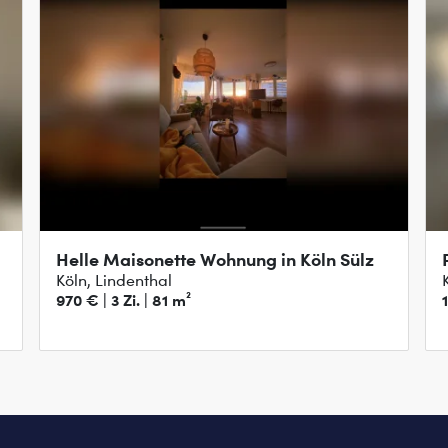
Helle Maisonette Wohnung in Köln Sülz
Köln, Lindenthal
970 € | 3 Zi. | 81 m²