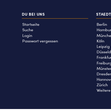
DU BEI UNS
STAED
Startseite
Berlin
Suche
Hambu
Login
Münche
Passwort vergessen
Köln
Leipzig
Düsseld
Frankfu
Freibur
Münste
Dresde
Hannov
Zürich
Weitere