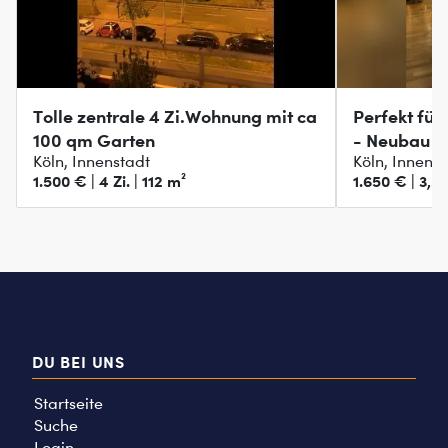
Tolle zentrale 4 Zi.Wohnung mit ca
Perfekt für
100 qm Garten
- Neubau 3
Köln, Innenstadt
Köln, Innens
1.500 € | 4 Zi. | 112 m²
1.650 € | 3,5 
DU BEI UNS
Startseite
Suche
Login