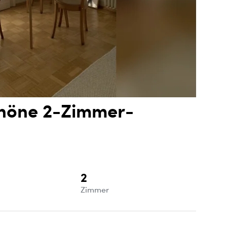
chöne 2-Zimmer-
2
e
Zimmer