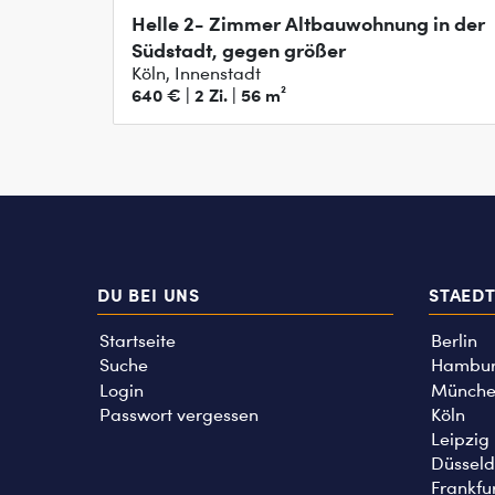
Helle 2- Zimmer Altbauwohnung in der
Südstadt, gegen größer
Köln, Innenstadt
640 € | 2 Zi. | 56 m²
DU BEI UNS
STAED
Startseite
Berlin
Suche
Hambu
Login
Münche
Passwort vergessen
Köln
Leipzig
Düsseld
Frankfu