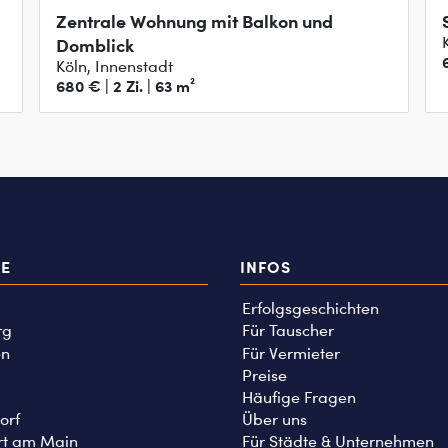
Zentrale Wohnung mit Balkon und
Domblick
Köln, Innenstadt
680 € | 2 Zi. | 63 m²
TE
INFOS
Erfolgsgeschichten
rg
Für Tauscher
n
Für Vermieter
Preise
Häufige Fragen
orf
Über uns
rt am Main
Für Städte & Unternehmen