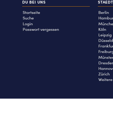
DU BEI UNS
STAED
Startseite
Berlin
Suche
Hambu
Login
Münche
Passwort vergessen
Köln
Leipzig
Düsseld
Frankfu
Freibur
Münste
Dresde
Hannov
Zürich
Weitere