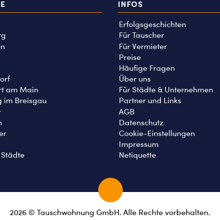
TE
INFOS
Erfolgsgeschichten
rg
Für Tauscher
n
Für Vermieter
Preise
Häufige Fragen
orf
Über uns
rt am Main
Für Städte & Unternehmen
g im Breisgau
Partner und Links
r
AGB
n
Datenschutz
er
Cookie-Einstellungen
Impressum
 Städte
Netiquette
2026 © Tauschwohnung GmbH. Alle Rechte vorbehalten.