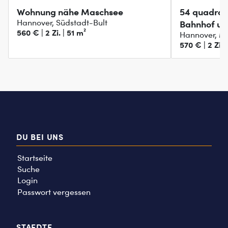
Wohnung nähe Maschsee
54 quadrat
Hannover, Südstadt-Bult
Bahnhof und
560 € | 2 Zi. | 51 m²
Hannover, Mi
570 € | 2 Zi. 
DU BEI UNS
Startseite
Suche
Login
Passwort vergessen
STAEDTE