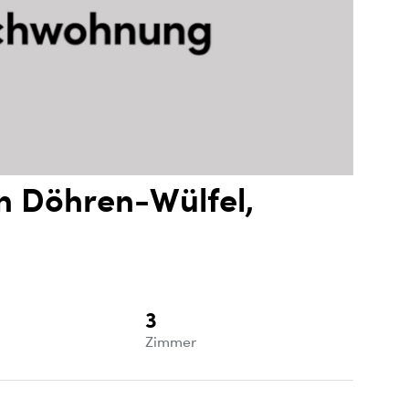
n Döhren-Wülfel,
3
e
Zimmer