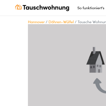
So funktioniert's
Hannover
/
Döhren-Wülfel
/
Tausche Wohnun