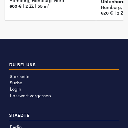
Hamburg, Hamburg-Nord
Uhlenhors
600 € | 2 Zi. | 55 m²
Hamburg, H
Tausch geg
620 € | 2 Zi. 
DU BEI UNS
Startseite
Suche
Login
Passwort vergessen
STAEDTE
Berlin