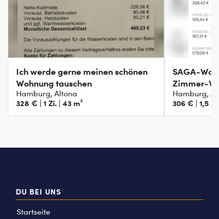
Ich werde gerne meinen schönen
SAGA-Wohnu
Wohnung tauschen
Zimmer-Woh
Hamburg, Altona
Hamburg, Al
Balkon
328 € | 1 Zi. | 43 m²
306 € | 1,5 Zi
DU BEI UNS
Startseite