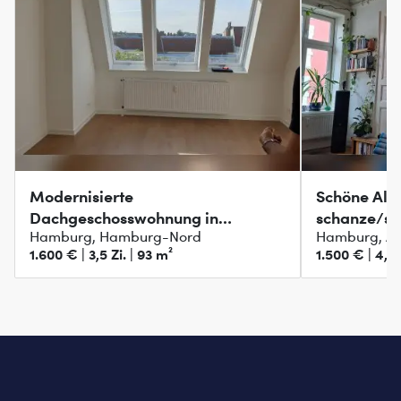
Modernisierte
Schöne Al
Dachgeschosswohnung in
schanze/su
Hamburg, Hamburg-Nord
Hamburg, Al
zentraler Lage
1.600 € | 3,5 Zi. | 93 m²
1.500 € | 4,5 