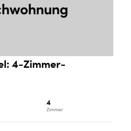
el: 4-Zimmer-
4
e
Zimmer