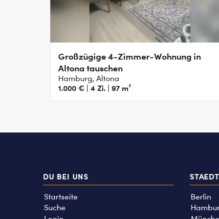
Großzügige 4-Zimmer-Wohnung in
Altona tauschen
Hamburg, Altona
1.000 € | 4 Zi. | 97 m²
DU BEI UNS
STAED
Startseite
Berlin
Suche
Hambu
Login
Münche