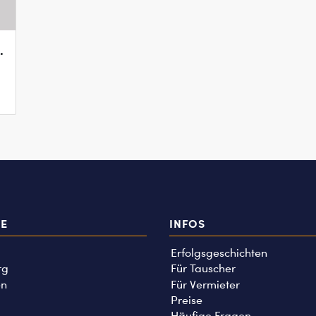
.
TE
INFOS
Erfolgsgeschichten
rg
Für Tauscher
n
Für Vermieter
Preise
Häufige Fragen