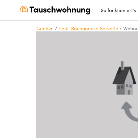
So funktioniert's
Genève
/
Petit-Saconnex et Servette
/
Wohnun