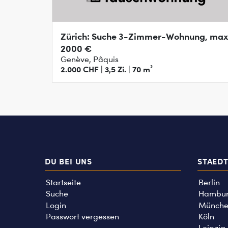
Zürich: Suche 3-Zimmer-Wohnung, max
2000 €
Genève, Pâquis
2.000 CHF | 3,5 Zi. | 70 m²
DU BEI UNS
STAED
Startseite
Berlin
Suche
Hambu
Login
Münche
Passwort vergessen
Köln
Leipzig