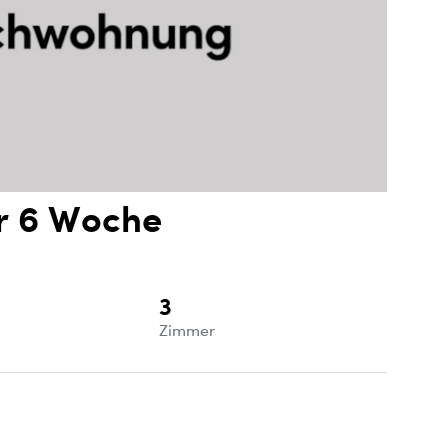
r 6 Woche
3
e
Zimmer