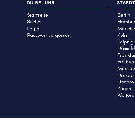
DU BEI UNS
STAED
Startseite
Berlin
Suche
Hambu
Login
Münche
Passwort vergessen
Köln
Leipzig
Düsseld
Frankfu
Freibur
Münste
Dresde
Hannov
Zürich
Weitere