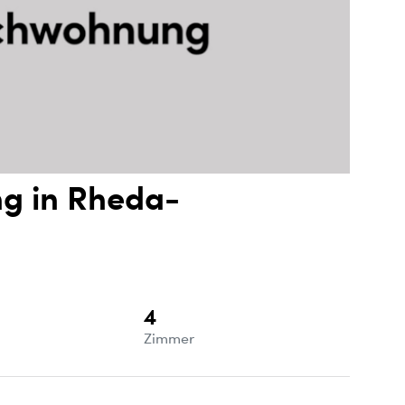
g in Rheda-
4
e
Zimmer