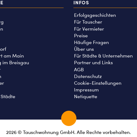
TE
INFOS
Erfolgsgeschichten
rg
Für Tauscher
n
Für Vermieter
Preise
Häufige Fragen
orf
Über uns
rt am Main
Für Städte & Unternehmen
g im Breisgau
Partner und Links
r
AGB
n
Datenschutz
er
Cookie-Einstellungen
Impressum
 Städte
Netiquette
2026 © Tauschwohnung GmbH. Alle Rechte vorbehalten.