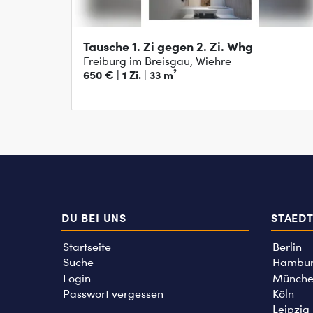
Tausche 1. Zi gegen 2. Zi. Whg
Freiburg im Breisgau, Wiehre
650 € | 1 Zi. | 33 m²
DU BEI UNS
STAED
Startseite
Berlin
Suche
Hambu
Login
Münche
Passwort vergessen
Köln
Leipzig