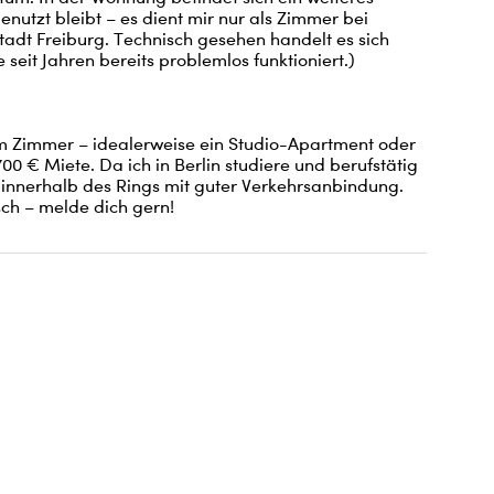
nutzt bleibt – es dient mir nur als Zimmer bei 
adt Freiburg. Technisch gesehen handelt es sich 
seit Jahren bereits problemlos funktioniert.)

em Zimmer – idealerweise ein Studio-Apartment oder 
 € Miete. Da ich in Berlin studiere und berufstätig 
 innerhalb des Rings mit guter Verkehrsanbindung.

sch – melde dich gern!