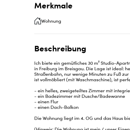
Merkmale
Wohnung
Beschreibung
Ich biete ein gemütliches 30 m² Studio-Apart
in Freiburg im Breisgau. Die Lage ist ideal:
Straßenbahn, nur wenige Minuten zu Fuß zur A
ist vollmöbliert (mit Waschmaschine), ist perf
- ein helles, zweigeteiltes Zimmer mit integrie
- ein Badezimmer mit Dusche/Badewanne

- einen Flur

- einen Dach-Balkon

Die Wohnung liegt im 4. OG und das Haus biete
(Hinweis: Die Wohnung ist mein / unser Eigen