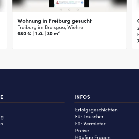
Wohnung in Freiburg gesucht
Freiburg im Breisgau, Wiehre
680 € | 1 Zi. | 30 m²
TE
INFOS
Erfolgsgeschichten
rg
Für Tauscher
n
Für Vermieter
Preise
Häufige Fragen