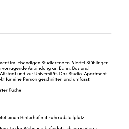
ment im lebendigen Studierenden-Viertel Stühlinger 
 hervorragende Anbindung an Bahn, Bus und 
ltstadt und zur Universität. Das Studio-Apartment 
ekt für eine Person geschnitten und umfasst:

rter Küche

t einen Hinterhof mit Fahrradstellplatz. 

tum. In der Wohnung befindet sich ein weiteres 