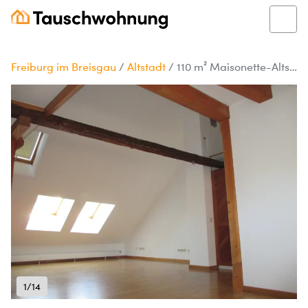
Freiburg im Breisgau
/
Altstadt
/
110 m² Maisonette-Altstadt-Wohnung mit 4 Zimmern
1/14