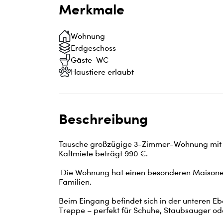
Merkmale
Wohnung
Erdgeschoss
Gäste-WC
Haustiere erlaubt
Beschreibung
Tausche großzügige 3-Zimmer-Wohnung mit 8
Kaltmiete beträgt 990 €.

 Die Wohnung hat einen besonderen Maisonette-Charakter und eignet sich ideal für Paare, kleine 
Familien. 

Beim Eingang befindet sich in der unteren Ebe
Treppe – perfekt für Schuhe, Staubsauger ode