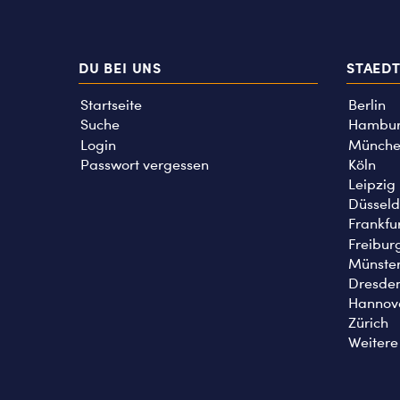
DU BEI UNS
STAED
Startseite
Berlin
Suche
Hambu
Login
Münche
Passwort vergessen
Köln
Leipzig
Düsseld
Frankfu
Freibur
Münste
Dresde
Hannov
Zürich
Weitere