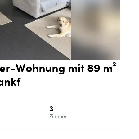
er-Wohnung mit 89 m²
ankf
3
e
Zimmer