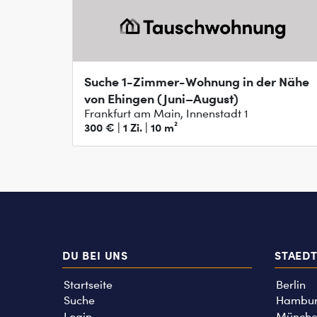
Suche 1-Zimmer-Wohnung in der Nähe
von Ehingen (Juni–August)
Frankfurt am Main, Innenstadt 1
300 € | 1 Zi. | 10 m²
DU BEI UNS
STAED
Startseite
Berlin
Suche
Hambu
Login
Münche