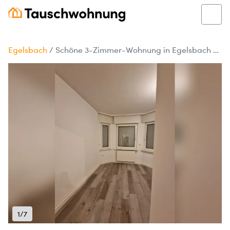
Egelsbach
/
Schöne 3-Zimmer-Wohnung in Egelsbach – 65 m², 950 € warm
1/7