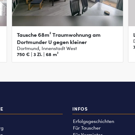
Tausche 68m² Traumwohnung am
Dortmunder U gegen kleiner
Dortmund, Innenstadt West
750 € | 3 Zi. | 68 m²
TE
INFOS
Erfolgsgeschichten
rg
Für Tauscher
n
Für Vermieter