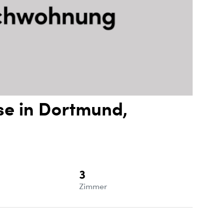
e in Dortmund,
3
e
Zimmer