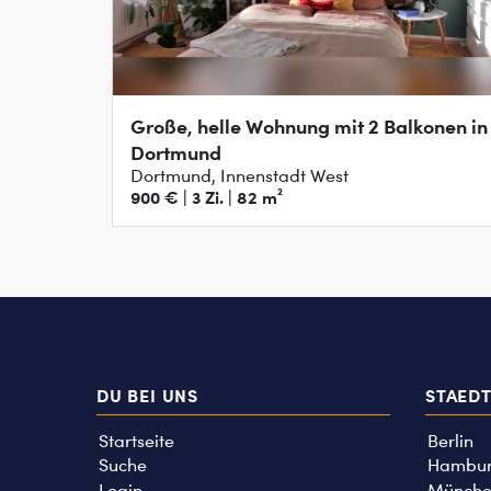
Große, helle Wohnung mit 2 Balkonen in
Dortmund
Dortmund, Innenstadt West
900 € | 3 Zi. | 82 m²
DU BEI UNS
STAED
Startseite
Berlin
Suche
Hambu
Login
Münche