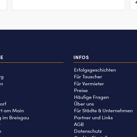
TE
INFOS
Erfolgsgeschichten
rg
Für Tauscher
n
Für Vermieter
Preise
Häufige Fragen
orf
Über uns
rt am Main
Für Städte & Unternehmen
g im Breisgau
Partner und Links
r
AGB
n
Datenschutz