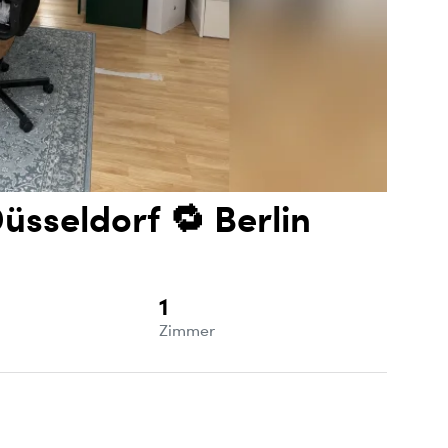
sseldorf 🔁 Berlin
1
e
Zimmer