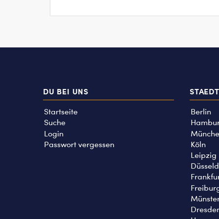
DU BEI UNS
STAED
Startseite
Berlin
Suche
Hambu
Login
Münche
Passwort vergessen
Köln
Leipzig
Düsseld
Frankfu
Freibur
Münste
Dresde