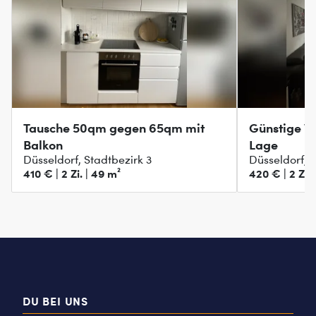
Tausche 50qm gegen 65qm mit
Günstige W
Balkon
Lage
Düsseldorf, Stadtbezirk 3
Düsseldorf, S
410 € | 2 Zi. | 49 m²
420 € | 2 Zi. 
DU BEI UNS