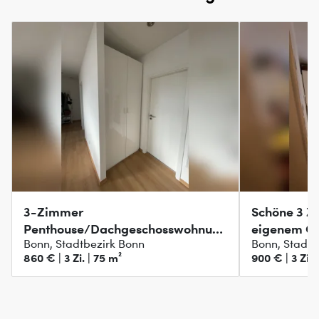
3-Zimmer
Schöne 3 Z
Penthouse/Dachgeschosswohnung
eigenem G
Bonn, Stadtbezirk Bonn
Bonn, Stadtb
gegen Gartenwohnung
860 € | 3 Zi. | 75 m²
900 € | 3 Zi. 