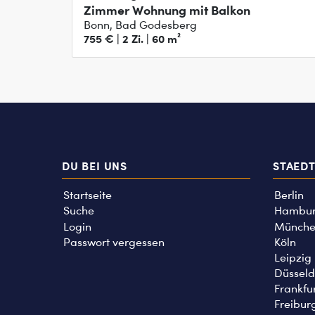
Zimmer Wohnung mit Balkon
Bonn, Bad Godesberg
755 € | 2 Zi. | 60 m²
DU BEI UNS
STAED
Startseite
Berlin
Suche
Hambu
Login
Münche
Passwort vergessen
Köln
Leipzig
Düsseld
Frankfu
Freibur