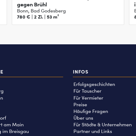
gegen Brühl
Bonn, Bad Godesberg
780 € | 2 Zi. | 53 m²
TE
INFOS
Erfolgsgeschichten
rg
Für Tauscher
n
Für Vermieter
Preise
Häufige Fragen
orf
Über uns
rt am Main
Für Städte & Unternehmen
g im Breisgau
Partner und Links