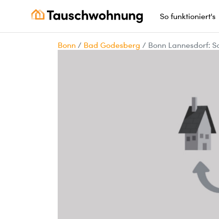
So funktioniert's
Bonn
/
Bad Godesberg
/
Bonn Lannesdorf: 