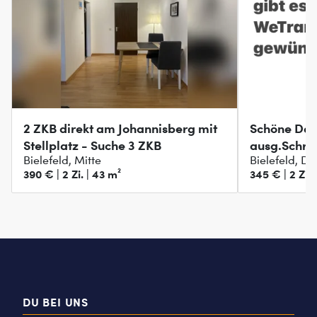
2 ZKB direkt am Johannisberg mit
Schöne Da
Stellplatz - Suche 3 ZKB
ausg.Schrä
Bielefeld, Mitte
Bielefeld, D
390 € | 2 Zi. | 43 m²
345 € | 2 Zi. 
DU BEI UNS