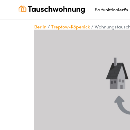
So funktioniert's
Berlin
/
Treptow-Köpenick
/
Wohnungstausch 