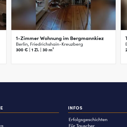
1-Zimmer Wohnung im Bergmannkiez
Berlin, Friedrichshain-Kreuzberg
300 € | 1 Zi. | 30 m²
TE
INFOS
Erfolgsgeschichten
rg
Für Tauscher