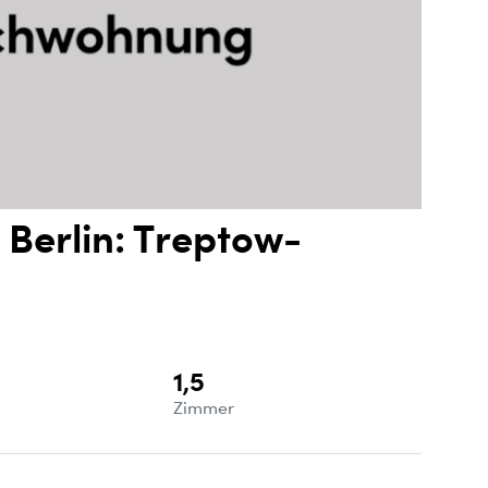
Berlin: Treptow-
1,5
e
Zimmer