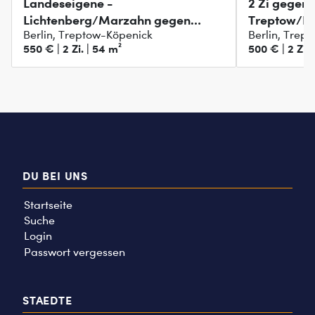
Landeseigene -
2 Zi gegen 
Lichtenberg/Marzahn gegen
Treptow/Kö
Berlin, Treptow-Köpenick
Berlin, Trep
Treptow-Köpenick
550 € | 2 Zi. | 54 m²
500 € | 2 Zi. 
DU BEI UNS
Startseite
Suche
Login
Passwort vergessen
STAEDTE