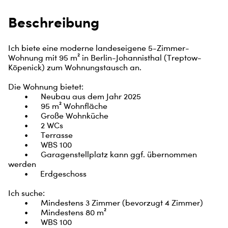
Beschreibung
Ich biete eine moderne landeseigene 5-Zimmer-
Wohnung mit 95 m² in Berlin-Johannisthal (Treptow-
Köpenick) zum Wohnungstausch an.

Die Wohnung bietet:

	•	Neubau aus dem Jahr 2025

	•	95 m² Wohnfläche

	•	Große Wohnküche

	•	2 WCs

	•	Terrasse

	•	WBS 100

	•	Garagenstellplatz kann ggf. übernommen 
werden

	•      Erdgeschoss 

Ich suche:

	•	Mindestens 3 Zimmer (bevorzugt 4 Zimmer)

	•	Mindestens 80 m²

	•	WBS 100
