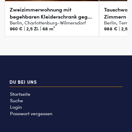
Zweizimmerwohnung mit
Tauschwohn
begehbaren Kleiderschrank gegen
Zimmern
Berlin, Charlottenburg-Wilmersdorf
Berlin, Tem
größer
960 € | 2,5 Zi. | 68 m²
988 € | 2,5 Zi
DU BEI UNS
Startseite
Suche
Login
Passwort vergessen