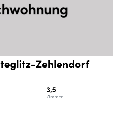
teglitz-Zehlendorf
3,5
e
Zimmer