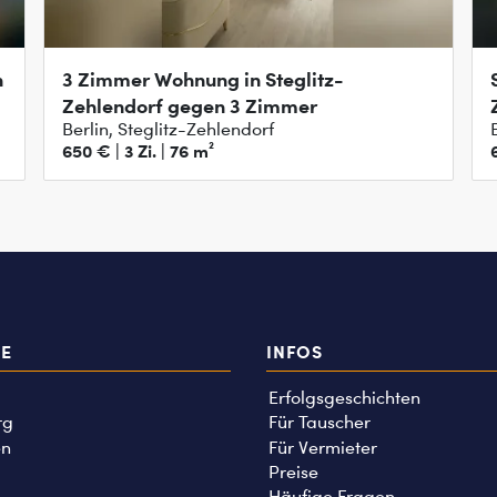
n
3 Zimmer Wohnung in Steglitz-
Zehlendorf gegen 3 Zimmer
Berlin, Steglitz-Zehlendorf
650 € | 3 Zi. | 76 m²
TE
INFOS
Erfolgsgeschichten
rg
Für Tauscher
n
Für Vermieter
Preise
Häufige Fragen