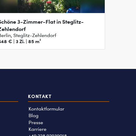
Schöne 3-Zimmer-Flat in Steglitz-
Zehlendorf
Berlin, Steglitz-Zehlendorf
648 € | 3 Zi. | 85 m²
KONTAKT
Kontaktformular
Blog
Presse
Karriere
+49 228 92939018