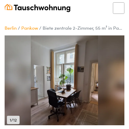
Berlin
/
Pankow
/
Biete zentrale 2-Zimmer, 55 m² in Pankow, Suche 3-Zimmer
1/12