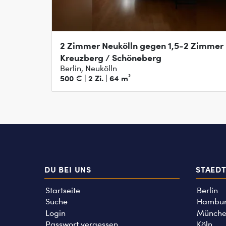
2 Zimmer Neukölln gegen 1,5-2 Zimmer
Kreuzberg / Schöneberg
Berlin, Neukölln
500 € | 2 Zi. | 64 m²
DU BEI UNS
STAED
Startseite
Berlin
Suche
Hambu
Login
Münche
Passwort vergessen
Köln