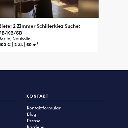
Biete: 2 Zimmer Schillerkiez Suche:
PB/KB/SB
Berlin, Neukölln
500 € | 2 Zi. | 60 m²
KONTAKT
Kontaktformular
Blog
Presse
Karriere