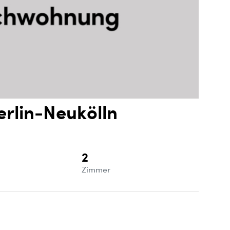
erlin-Neukölln
2
e
Zimmer