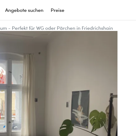
Angebote suchen
Preise
um - Perfekt für WG oder Pärchen in Friedrichshain