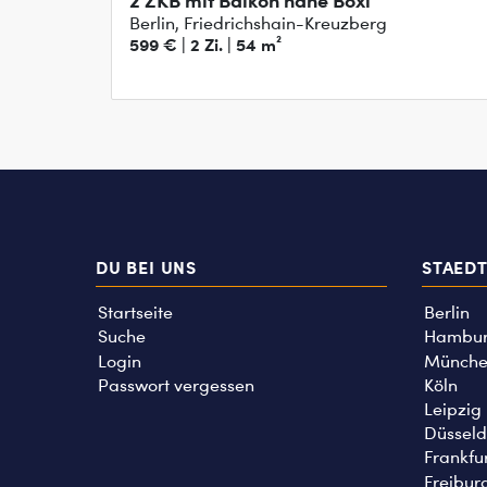
2 ZKB mit Balkon nähe Boxi
Berlin, Friedrichshain-Kreuzberg
599 € | 2 Zi. | 54 m²
DU BEI UNS
STAED
Startseite
Berlin
Suche
Hambu
Login
Münche
Passwort vergessen
Köln
Leipzig
Düsseld
Frankfu
Freibur