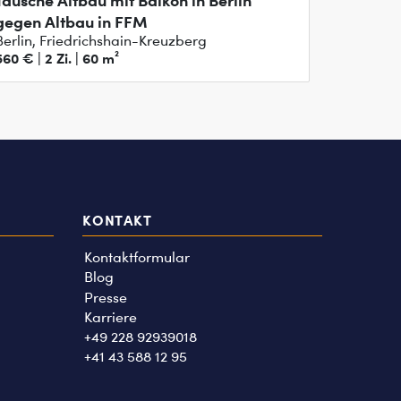
Tausche Altbau mit Balkon in Berlin
gegen Altbau in FFM
Berlin, Friedrichshain-Kreuzberg
560 € | 2 Zi. | 60 m²
KONTAKT
Kontaktformular
Blog
Presse
Karriere
+49 228 92939018
+41 43 588 12 95