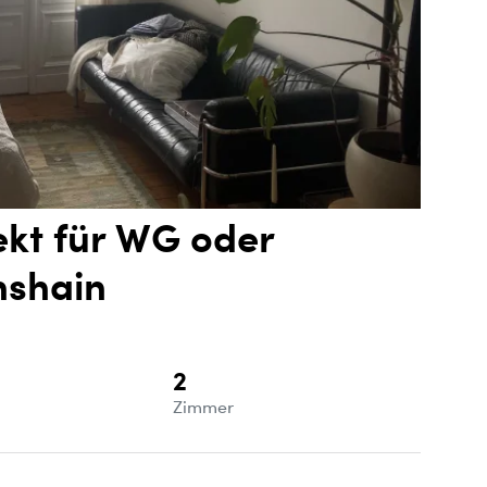
ekt für WG oder
hshain
2
e
Zimmer