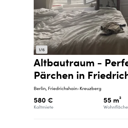
1/6
Altbautraum - Perf
Pärchen in Friedric
Berlin, Friedrichshain-Kreuzberg
580 €
55 m²
Kaltmiete
Wohnfläch