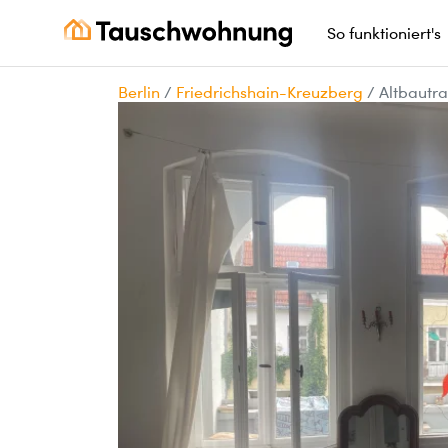
So funktioniert's
Berlin
/
Friedrichshain-Kreuzberg
/
Altbautra