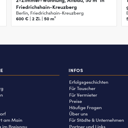
2-Zimmer-Wohnung, Altbau, 50 m² in
Friedrichshain-Kreuzberg
Berlin, Friedrichshain-Kreuzberg
600 € | 2 Zi. | 50 m²
TE
INFOS
Erfolgsgeschichten
rg
Für Tauscher
n
Für Vermieter
Preise
Häufige Fragen
orf
Über uns
rt am Main
Für Städte & Unternehmen
g im Breisgau
Partner und Links