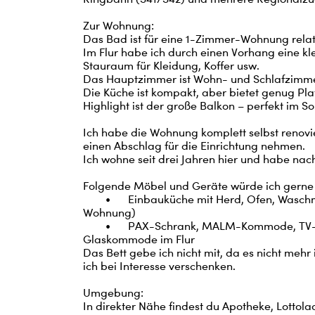
Zur Wohnung:

Das Bad ist für eine 1-Zimmer-Wohnung relat
Im Flur habe ich durch einen Vorhang eine k
Stauraum für Kleidung, Koffer usw.

Das Hauptzimmer ist Wohn- und Schlafzimmer 
Die Küche ist kompakt, aber bietet genug Pl
Highlight ist der große Balkon – perfekt im S
Ich habe die Wohnung komplett selbst renovi
einen Abschlag für die Einrichtung nehmen.

Ich wohne seit drei Jahren hier und habe nach
Folgende Möbel und Geräte würde ich gerne
	•	Einbauküche mit Herd, Ofen, Waschmaschine, Kühlschrank (je nach Bedarf in neuer 
Wohnung)

	•	PAX-Schrank, MALM-Kommode, TV-Schrank, Couch, Teppich, Schminktisch, 
Glaskommode im Flur

Das Bett gebe ich nicht mit, da es nicht me
ich bei Interesse verschenken.

Umgebung:

In direkter Nähe findest du Apotheke, Lottola