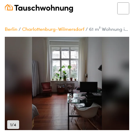
Berlin
/
Charlottenburg-Wilmersdorf
/
61 m² Wohnung in Berlin tauschen
1/4