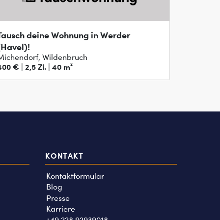
Tausch deine Wohnung in Werder
(Havel)!
Michendorf, Wildenbruch
400 € | 2,5 Zi. | 40 m²
KONTAKT
Kontaktformular
Blog
Presse
Karriere
+49 228 92939018