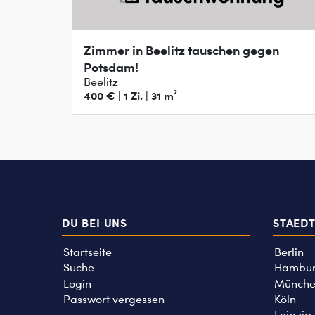
Zimmer in Beelitz tauschen gegen
Potsdam!
Beelitz
400 € | 1 Zi. | 31 m²
DU BEI UNS
STAED
Startseite
Berlin
Suche
Hambu
Login
Münche
Passwort vergessen
Köln
Leipzig