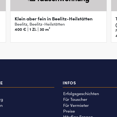
Klein aber fein in Beelitz-Heilstätten
Beelitz, Beelitz-Heilstätten
400 € | 1 Zi. | 30 m²
TE
INFOS
Erfolgsgeschichten
rg
Für Tauscher
n
Für Vermieter
Preise
Häufige Fragen