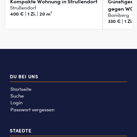
Kompakte Wohnung in Strullendorf
Günstiges 
Strullendorf
gegen WG Z
400 € | 1 Zi. | 20 m²
Bamberg
330 € | 1 Zi. |
DU BEI UNS
Startseite
Suche
Login
Passwort vergessen
STAEDTE