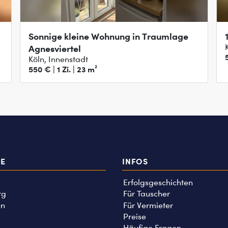
Sonnige kleine Wohnung in Traumlage
Agnesviertel
Köln, Innenstadt
550 € | 1 Zi. | 23 m²
TE
INFOS
Erfolgsgeschichten
rg
Für Tauscher
n
Für Vermieter
Preise
Häufige Fragen