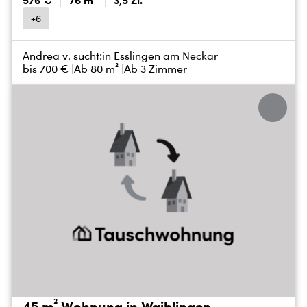
576 €
76 m²
3,5 Zi.
+6
Andrea v. sucht:
in Esslingen am Neckar
bis
700 €
Ab 80 m²
Ab 3 Zimmer
45 m² Wohnung in Waiblingen