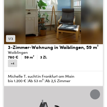
1/3
3-Zimmer-Wohnung in Waiblingen, 59 m²
Waiblingen
780 €
59 m²
3 Zi.
+4
Michelle T. sucht:
in Frankfurt am Main
bis
1.200 €
Ab 53 m²
Ab 2,5 Zimmer