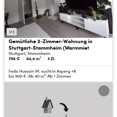
1/3
Gemütliche 3-Zimmer-Wohnung in
Stuttgart-Stammheim (Warmmiet
Stuttgart, Stammheim
756 €
64,4 m²
3 Zi.
Feda Hussain M. sucht:
in Asperg +8
bis
900 €
Ab 40 m²
Ab 1 Zimmer