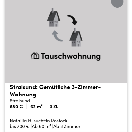
Stralsund: Gemütliche 3-Zimmer-
Wohnung
Stralsund
680 €
62 m²
3 Zi.
Nataliia H. sucht:
in Rostock
bis
700 €
Ab 60 m²
Ab 3 Zimmer