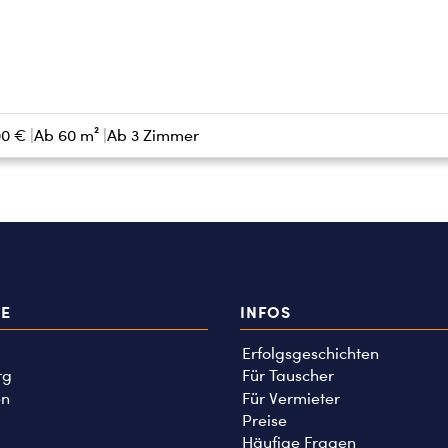
00 €
Ab 60 m²
Ab 3 Zimmer
TE
INFOS
Erfolgsgeschichten
rg
Für Tauscher
n
Für Vermieter
Preise
Häufige Fragen