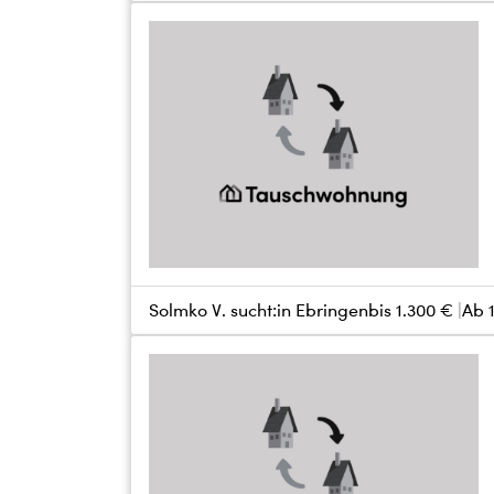
Solmko V. sucht:
in Ebringen
bis
1.300 €
Ab 