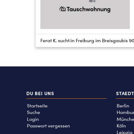
Ferat K. sucht:
in Freiburg im Breisgau
bis
9
DU BEI UNS
STAED
Startseite
Berlin
Suche
Hambu
Login
Münche
Passwort vergessen
Köln
Leipzig