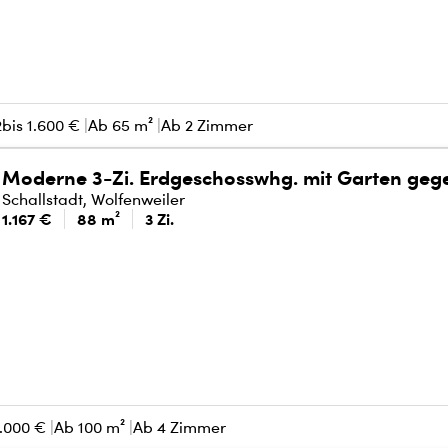
2
bis
1.600 €
Ab 65 m²
Ab 2 Zimmer
Moderne 3-Zi. Erdgeschosswhg. mit Garten geg
Schallstadt, Wolfenweiler
1.167 €
88 m²
3 Zi.
.000 €
Ab 100 m²
Ab 4 Zimmer