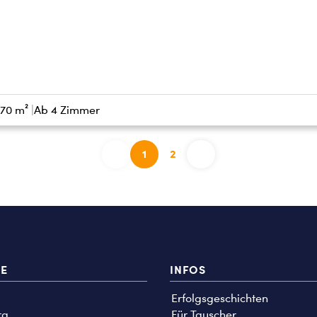
 70 m²
Ab 4 Zimmer
1
2
TE
INFOS
Erfolgsgeschichten
rg
Für Tauscher