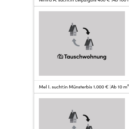
Mel I. sucht:
in Münster
bis
1.000 €
Ab 10 m²