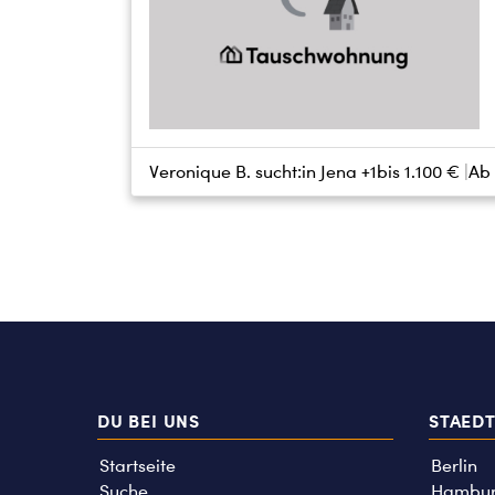
Veronique B. sucht:
in Jena +1
bis
1.100 €
Ab
DU BEI UNS
STAED
Startseite
Berlin
Suche
Hambu