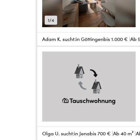
1/4
Adam K. sucht:
in Göttingen
bis
1.000 €
Ab 
Olga U. sucht:
in Jena
bis
700 €
Ab 40 m²
A