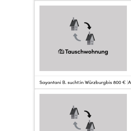
Sayantani B. sucht:
in Würzburg
bis
800 €
A