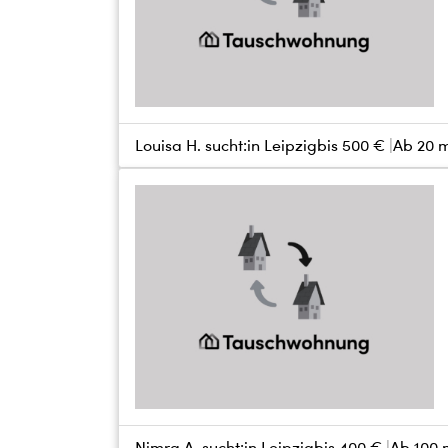
Louisa H. sucht:
in Leipzig
bis
500 €
Ab 20 
Nimra A. sucht:
in Leipzig
bis
400 €
Ab 100 