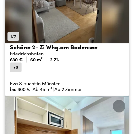
1/7
Schöne 2- Zi Whg.am Bodensee
Friedrichshafen
630 €
60 m²
2 Zi.
+6
Eva S. sucht:
in Münster
bis
800 €
Ab 45 m²
Ab 2 Zimmer