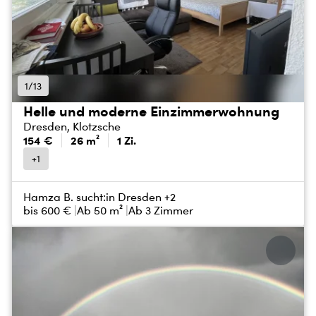
1/13
Helle und moderne Einzimmerwohnung
Dresden, Klotzsche
154 €
26 m²
1 Zi.
+1
Hamza B. sucht:
in Dresden +2
bis
600 €
Ab 50 m²
Ab 3 Zimmer