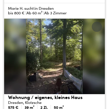
Marie H. sucht:
in Dresden
bis
800 €
Ab 60 m²
Ab 3 Zimmer
Wohnung / eigenes, kleines Haus
Dresden, Klotzsche
575 €
39 m²
2 Zi.
50 m²