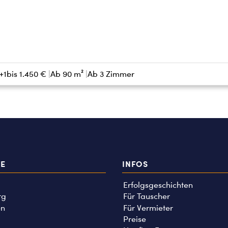
+1
bis
1.450 €
Ab 90 m²
Ab 3 Zimmer
TE
INFOS
Erfolgsgeschichten
rg
Für Tauscher
n
Für Vermieter
Preise