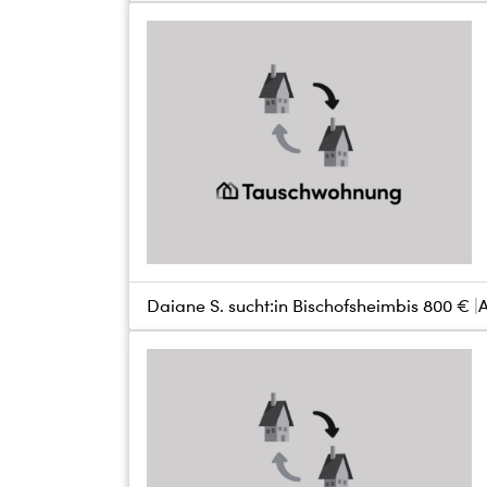
Daiane S. sucht:
in Bischofsheim
bis
800 €