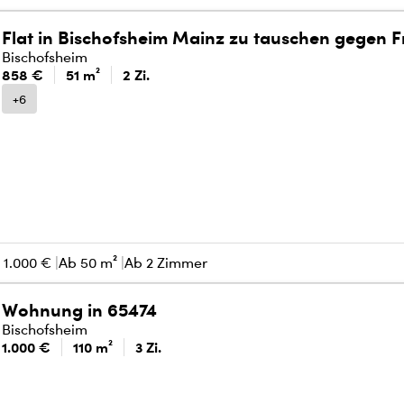
Flat in Bischofsheim Mainz zu tauschen gegen F
Bischofsheim
858 €
51 m²
2 Zi.
+6
s
1.000 €
Ab 50 m²
Ab 2 Zimmer
Wohnung in 65474
Bischofsheim
1.000 €
110 m²
3 Zi.