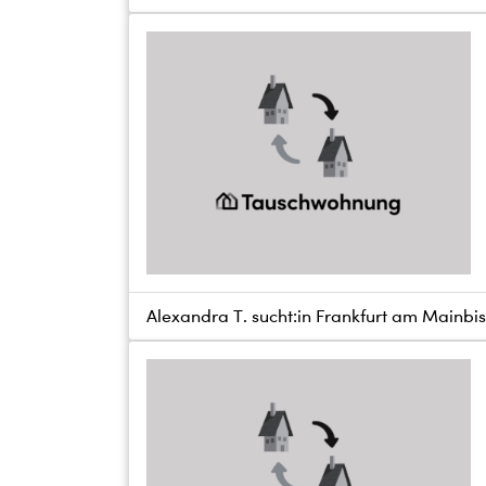
Alexandra T. sucht:
in Frankfurt am Main
bi