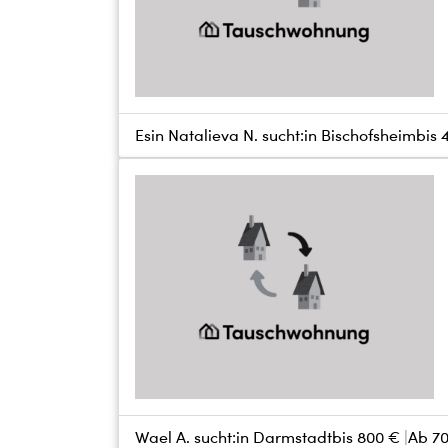
Esin Natalieva N. sucht:
in Bischofsheim
bis
Wael A. sucht:
in Darmstadt
bis
800 €
Ab 7