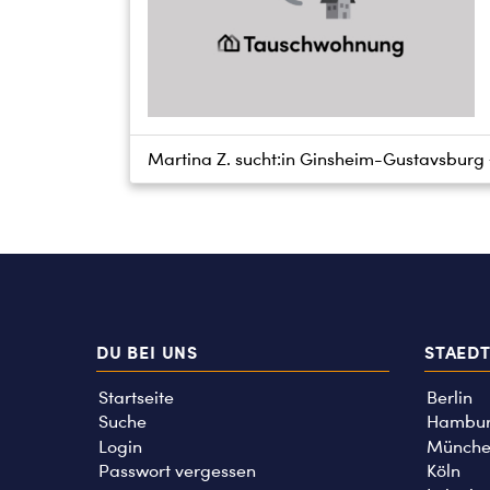
Martina Z. sucht:
in Ginsheim-Gustavsburg 
DU BEI UNS
STAED
Startseite
Berlin
Suche
Hambu
Login
Münche
Passwort vergessen
Köln